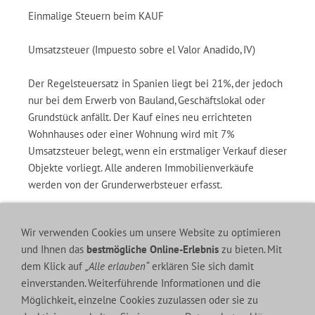
Einmalige Steuern beim KAUF
Umsatzsteuer (Impuesto sobre el Valor Anadido, IV)
Der Regelsteuersatz in Spanien liegt bei 21%, der jedoch
nur bei dem Erwerb von Bauland, Geschäftslokal oder
Grundstück anfällt. Der Kauf eines neu errichteten
Wohnhauses oder einer Wohnung wird mit 7%
Umsatzsteuer belegt, wenn ein erstmaliger Verkauf dieser
Objekte vorliegt. Alle anderen Immobilienverkäufe
werden von der Grunderwerbsteuer erfasst.
Kapital-Grunderwerbsteuer ( Impuesto sobre Transmi )
Wir verwenden Cookies um unsere Website zu optimieren
und Ihnen das
bestmögliche Online-Erlebnis
zu bieten. Mit
Die Grunderwerbssteuer ( ITP) die bei allen Verkäufen
dem Klick auf
„Alle erlauben“
erklären Sie sich damit
anfällt wurde neu festgelegt
einverstanden. Weiterführende Informationen und die
Möglichkeit, einzelne Cookies zuzulassen oder sie zu
Bis 400.000,- Euro. - 8% Steuern