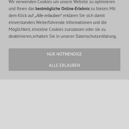
Wir verwenden Cookies um unsere Website zu optimieren
KONTAKT
und Ihnen das
bestmögliche Online-Erlebnis
zu bieten. Mit
dem Klick auf
erklären Sie sich damit
„Alle erlauben“
Tel.:
0034 971 137 859
einverstanden. Weiterführende Informationen und die
Fax.:
0034 971 137 859
Möglichkeit, einzelne Cookies zuzulassen oder sie zu
Handy.:
0034 639 035 585
deaktivieren, erhalten Sie in unserer Datenschutzerklärung.
E-Mail:
c.kuhrau@gmx.de
NUR NOTWENDIGE
ALLE ERLAUBEN
MEIN YOUTUBE KANAL: