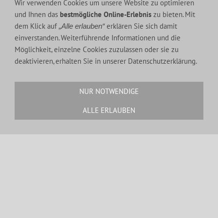
Wir verwenden Cookies um unsere Website zu optimieren
KONTAKT
und Ihnen das
bestmögliche Online-Erlebnis
zu bieten. Mit
dem Klick auf
erklären Sie sich damit
„Alle erlauben“
Tel.:
0034 971 137 859
einverstanden. Weiterführende Informationen und die
Fax.:
0034 971 137 859
Möglichkeit, einzelne Cookies zuzulassen oder sie zu
Handy.:
0034 639 035 585
deaktivieren, erhalten Sie in unserer Datenschutzerklärung.
E-Mail:
c.kuhrau@gmx.de
NUR NOTWENDIGE
ALLE ERLAUBEN
MEIN YOUTUBE KANAL: