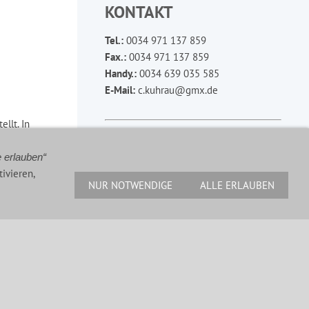
KONTAKT
Tel.:
0034 971 137 859
Fax.:
0034 971 137 859
Handy.:
0034 639 035 585
E-Mail:
c.kuhrau@gmx.de
llt. In
on in eine
MEIN YOUTUBE KANAL:
e erlauben“
h gut zu
ivieren,
NUR NOTWENDIGE
ALLE ERLAUBEN
Alle Videos zu meinen aktuellen