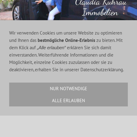
Wir verwenden Cookies um unsere Website zu optimieren
und Ihnen das
bestmögliche Online-Erlebnis
zu bieten. Mit
dem Klick auf
erklären Sie sich damit
„Alle erlauben“
einverstanden. Weiterführende Informationen und die
Möglichkeit, einzelne Cookies zuzulassen oder sie zu
KONTAKT
deaktivieren, erhalten Sie in unserer Datenschutzerklärung.
Tel.:
0034 971 137 859
Fax.:
0034 971 137 859
NUR NOTWENDIGE
Handy.:
0034 639 035 585
ALLE ERLAUBEN
E-Mail:
c.kuhrau@gmx.de
MEIN YOUTUBE KANAL: